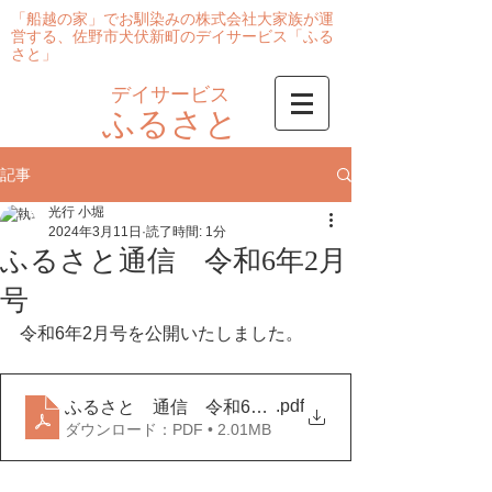
「船越の家」でお馴染みの株式会社大家族が運
営する、佐野市犬伏新町のデイサービス「ふる
さと」
デイサービス
ふるさと
記事
光行 小堀
2024年3月11日
読了時間: 1分
ふるさと通信 令和6年2月
号
令和6年2月号を公開いたしました。
.pdf
ふるさと 通信 令和6年２月号
ダウンロード：PDF • 2.01MB