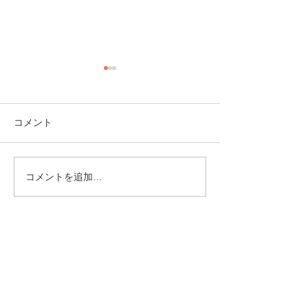
ふるさと通信 令和5年12
ふるさと通信 令
月号
月号
令和5年12月号を公開いたし
令和5年10月号を
コメント
ました。
ました。
コメントを追加…
お問合せ
フォーム
Contact
us